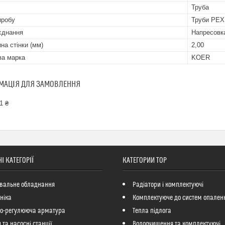
Труба
иробу
Труби PEX
'єднання
Напресовк
на стінки (мм)
2,00
ва марка
KOER
МАЦІЯ ДЛЯ ЗАМОВЛЕННЯ
1 ₴
І КАТЕГОРІЇ
КАТЕГОРИИ ТОР
вальне обладнання
Радіатори і комплектуючі
ніка
Комплектуюче до систем опален
но-регулююча арматура
Тепла підлога
 та насосні станції
Водоочищення та комплектуючі