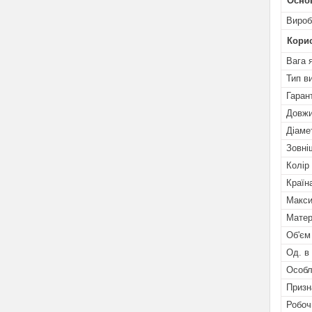
Осно
Вироб
Кори
Вага 
Тип в
Гарант
Довжи
Діаме
Зовні
Колір
Країн
Макси
Матер
Об'єм
Од. в
Особл
Призн
Робоч