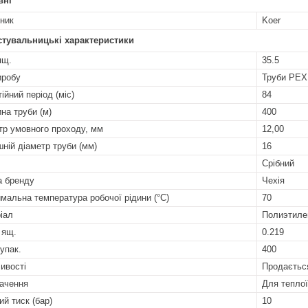
вні
ник
Koer
стувальницькі характеристики
ящ.
35.5
иробу
Труби PEX
ійний період (міс)
84
на труби (м)
400
тр умовного проходу, мм
12,00
шній діаметр труби (мм)
16
Срібний
а бренду
Чехія
мальна температура робочої рідини (°C)
70
іал
Полиэтиле
 ящ.
0.219
 упак.
400
ивості
Продаєтьс
ачення
Для теплої
ий тиск (бар)
10