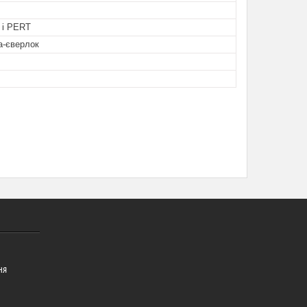
 і PERT
а-єверлок
ня