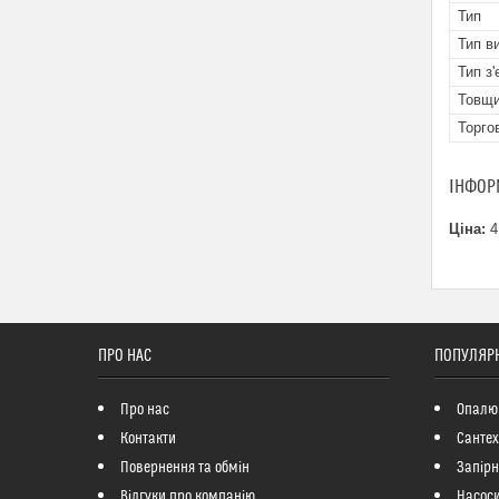
Тип
Тип в
Тип з
Товщи
Торго
ІНФОР
Ціна:
4
ПРО НАС
ПОПУЛЯРН
Про нас
Опалю
Контакти
Сантех
Повернення та обмін
Запір
Відгуки про компанію
Насоси