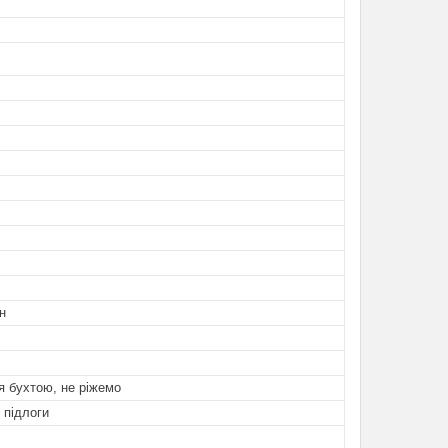
н
я бухтою, не ріжемо
 підлоги