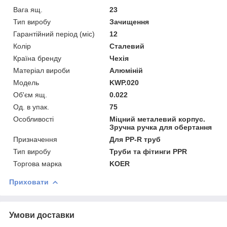
Вага ящ.
23
Тип виробу
Зачищення
Гарантійний період (міс)
12
Колір
Сталевий
Країна бренду
Чехія
Матеріал вироби
Алюміній
Мoдель
KWP.020
Об'єм ящ.
0.022
Од. в упак.
75
Особливості
Міцний металевий корпус.
Зручна ручка для обертання
Призначення
Для PP-R труб
Тип виробу
Труби та фітинги PPR
Торгова марка
KOER
Приховати
Умови доставки