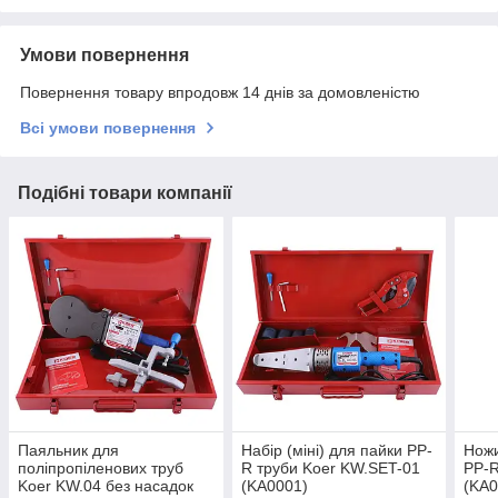
Умови повернення
Повернення товару впродовж 14 днів за домовленістю
Всі умови повернення
Подібні товари компанії
Паяльник для
Набір (міні) для пайки PP-
Ножи
поліпропіленових труб
R труби Koer KW.SET-01
PP-R
Koer KW.04 без насадок
(KA0001)
(KA0