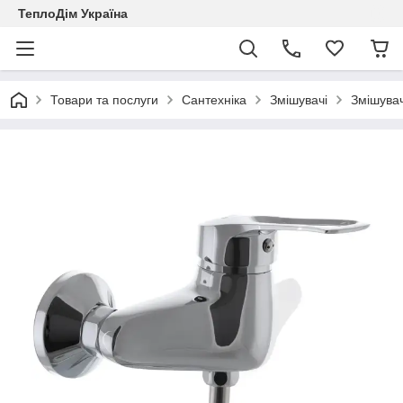
ТеплоДім Україна
Товари та послуги
Сантехніка
Змішувачі
Змішувач