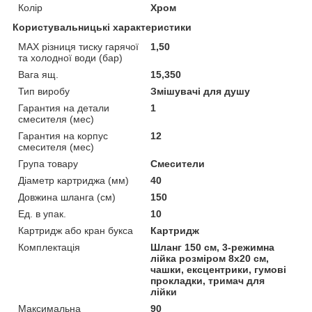
Колір
Хром
Користувальницькі характеристики
MAX різниця тиску гарячої
1,50
та холодної води (бар)
Вага ящ.
15,350
Тип виробу
Змішувачі для душу
Гарантия на детали
1
смесителя (мес)
Гарантия на корпус
12
смесителя (мес)
Група товару
Смесители
Діаметр картриджа (мм)
40
Довжина шланга (см)
150
Ед. в упак.
10
Картридж або кран букса
Картридж
Комплектація
Шланг 150 см, 3-режимна
лійка розміром 8х20 см,
чашки, ексцентрики, гумові
прокладки, тримач для
лійки
Максимальна
90