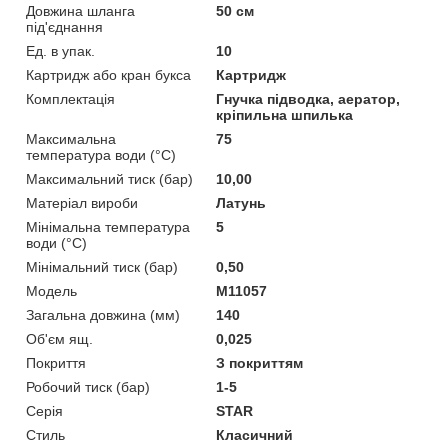
Довжина шланга
50 см
під'єднання
Ед. в упак.
10
Картридж або кран букса
Картридж
Комплектація
Гнучка підводка, аератор,
кріпильна шпилька
Максимальна
75
температура води (°C)
Максимальний тиск (бар)
10,00
Матеріал вироби
Латунь
Мінімальна температура
5
води (°C)
Мінімальний тиск (бар)
0,50
Мoдель
M11057
Загальна довжина (мм)
140
Об'єм ящ.
0,025
Покриття
З покриттям
Робочий тиск (бар)
1-5
Серія
STAR
Стиль
Класичний