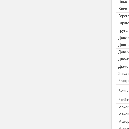
Висот
Висот
Гарант
Гаран
Група
Довжи
Довжи
Довжи
Діаме
Діаме
Загал
Картр
Компл
Країн
Макси
Макси
Матер
Мoде