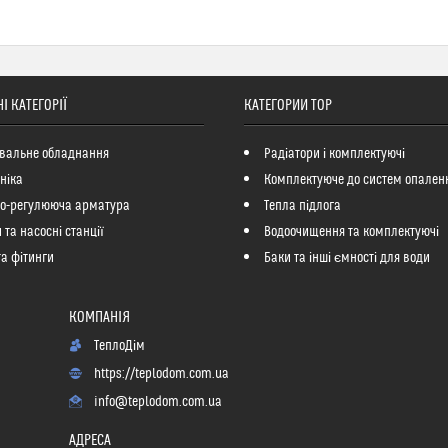
І КАТЕГОРІЇ
КАТЕГОРИИ ТОР
вальне обладнання
Радіатори і комплектуючі
ніка
Комплектуюче до систем опален
но-регулююча арматура
Тепла підлога
 та насосні станції
Водоочищення та комплектуючі
та фітинги
Баки та інші ємності для води
ТеплоДім
https://teplodom.com.ua
info@teplodom.com.ua