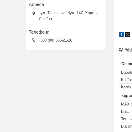
вул. Тюрінська, буд. 147, Харків,
Україна
+380 (99) 388-21-16
ХАРАК
Осно
Вироб
Країн
Колір
Кори
MAX р
Вага 
Тип в
Висот