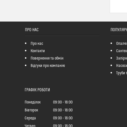
ПРО НАС
ПОПУЛЯРН
Про нас
Опалю
Контакти
Сантех
Повернення та обмін
Запір
Відгуки про компанію
Насоси
Труби 
ГРАФІК РОБОТИ
Понеділок
09:00
18:00
Вівторок
09:00
18:00
Середа
09:00
18:00
Четвер
09:00
18:00