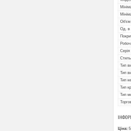
Мінім
Мінім
Об'єм
Од. в
Покри
Робоч
Серія
Стиль
Тип в
Тип в
Тип к
Тип к
Тип м
Торго
ІНФОР
Ціна:
5