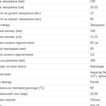
а змішувача (мм)
130
а змішувача (см)
10-15
ія на деталі змішувача (міс)
12
тія на корпус змішувача (міс)
60
 товару
Змішувачі
на виливу (мм)
150
на виливу (см)
11-15
на шланга підключення
50 см
тр картриджа (мм)
40
тр шланга підключення
1/2
ьна довжина (мм)
190
идж чи кран букса
Картридж
Аератор Ne
ектація
1/2"), крі
а бренду
Китай
мальна температура води (°C)
90
мальний тиск (бар)
10,00
іал вироби
Латунь
ль
004-15