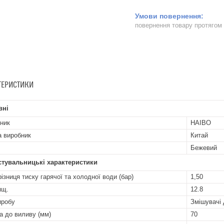
повернення товару протягом
ТЕРИСТИКИ
вні
ник
HAIBO
а виробник
Китай
Бежевий
стувальницькі характеристики
ізниця тиску гарячої та холодної води (бар)
1,50
ящ.
12.8
иробу
Змішувачі 
а до виливу (мм)
70