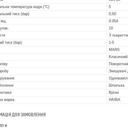
альна температура води (°C)
5
альний тиск (бар)
0,50
 ящ.
0.054
 упак.
10
ття
З покритт
ий тиск (бар)
1-5
MARS
Класичний
иліву
Поворотни
иробу
Змішувачі
ерування
Одноважіл
ріплення
Шпилька
онтажа
Врізні
ва марка
HAIBA
МАЦІЯ ДЛЯ ЗАМОВЛЕННЯ
80 ₴