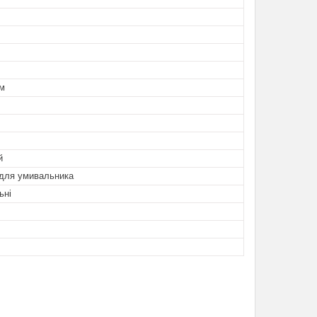
ям
й
 для умивальника
ьні