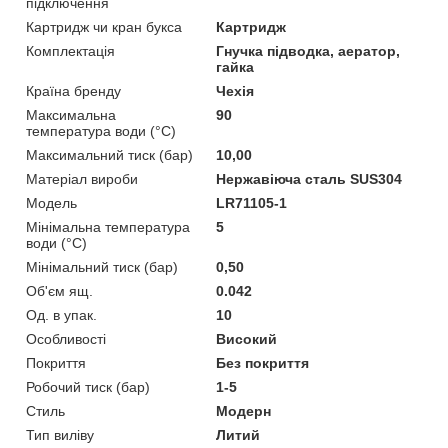
підключення
Картридж чи кран букса
Картридж
Комплектація
Гнучка підводка, аератор,
гайка
Країна бренду
Чехія
Максимальна
90
температура води (°C)
Максимальний тиск (бар)
10,00
Матеріал вироби
Нержавіюча сталь SUS304
Мoдель
LR71105-1
Мінімальна температура
5
води (°C)
Мінімальний тиск (бар)
0,50
Об'єм ящ.
0.042
Од. в упак.
10
Особливості
Високий
Покриття
Без покриття
Робочий тиск (бар)
1-5
Стиль
Модерн
Тип виліву
Литий