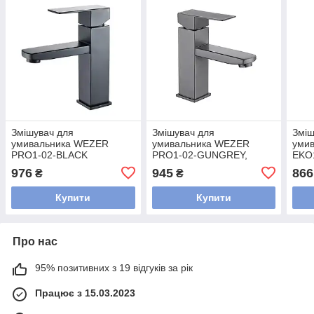
Змішувач для
Змішувач для
Зміш
умивальника WEZER
умивальника WEZER
уми
PRO1-02-BLACK
PRO1-02-GUNGREY,
EKO
збройова сталь
976
945
866
₴
₴
Купити
Купити
Про нас
95% позитивних з 19 відгуків за рік
Працює з 15.03.2023