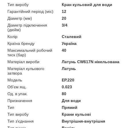
Тип виробу
Кран кульовий для води
Гарантійний період (міс)
12
Діаметр (мм)
20
Діаметр підключення
3/4
(дюйм)
Колір
Сталевий
Країна бренду
Україна
Максимальний робочий
40
тиск (бар)
Матеріал вироби
Латунь CW617N нікельована
Матеріал кульового
Латунь
затвора
Мoдель
EP.220
Об'єм ящ.
0.023
Од. в упак.
80
Призначення
Для води
Тип
Прямий
Тип виробу
Крани кульові
Тип з'єднання
Внутрішня-внутрішня
Тип ручки
Важіль