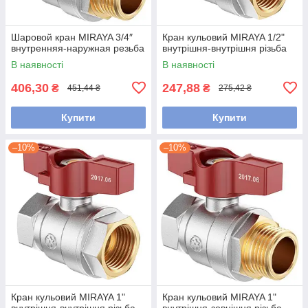
Шаровой кран MIRAYA 3/4″
Кран кульовий MIRAYA 1/2"
внутренняя-наружная резьба
внутрішня-внутрішня різьба
В наявності
В наявності
406,30
247,88
₴
₴
451,44 ₴
275,42 ₴
Купити
Купити
–10%
–10%
Кран кульовий MIRAYA 1"
Кран кульовий MIRAYA 1"
внутрішня-внутрішня різьба
внутрішня-зовнішня різьба