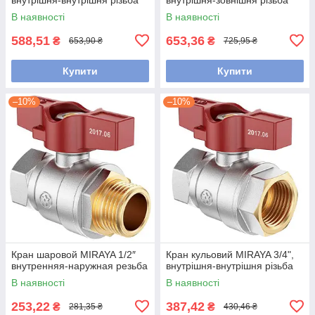
В наявності
В наявності
588,51
653,36
₴
₴
653,90 ₴
725,95 ₴
Купити
Купити
–10%
–10%
Кран шаровой MIRAYA 1/2″
Кран кульовий MIRAYA 3/4",
внутренняя-наружная резьба
внутрішня-внутрішня різьба
В наявності
В наявності
253,22
387,42
₴
₴
281,35 ₴
430,46 ₴