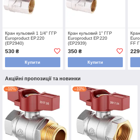
Кран кульовий 1 1/4" ГГР
Кран кульовий 1" ГГР
Кран
Europroduct EP.220
Europroduct EP.220
Euro
(EP2940)
(EP2939)
FF Г
"важ
530
350
229
₴
₴
Купити
Купити
Акційні пропозиції та новинки
–10%
–10%