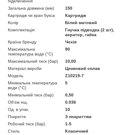
підключення
Загальна довжина (мм)
150
Картридж чи кран букса
Картридж
Колір
Білий матовий
Комплектація
Гнучка підводка (2 шт),
аератор, гайка
Країна бренду
Чехія
Максимальна
90
температура води (°C)
Максимальний тиск (бар)
10,00
Матеріал вироби
Цинковий сплав
Мoдель
Z10219-7
Мінімальна температура
5
води (°C)
Мінімальний тиск (бар)
0,50
Об'єм ящ.
0.036
Од. в упак.
10
Покриття
З покриттям
Робочий тиск (бар)
1-5
Стиль
Класичний