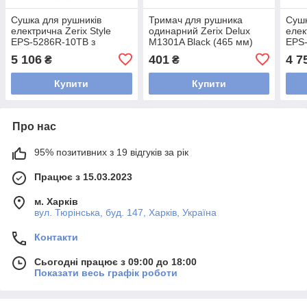
Сушка для рушників
Тримач для рушника
Сушк
електрична Zerix Style
одинарний Zerix Delux
елек
EPS-5286R-10TB з
M1301A Black (465 мм)
EPS-
таймером (ZX4609)
(ZX4649)
тайм
5 106
401
4 7
₴
₴
Купити
Купити
Про нас
95% позитивних з 19 відгуків за рік
Працює з 15.03.2023
м. Харків
вул. Тюрінська, буд. 147, Харків, Україна
Контакти
Сьогодні працює з 09:00 до 18:00
Показати весь графік роботи