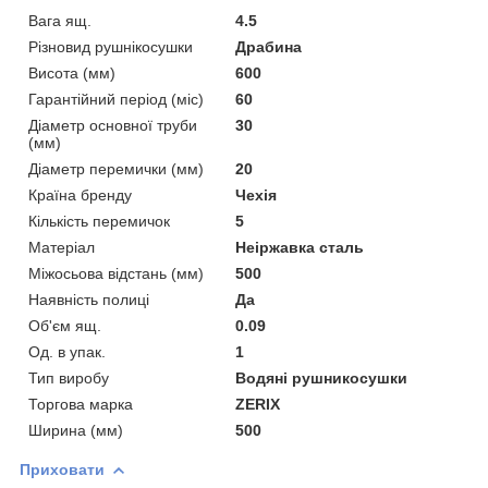
Вага ящ.
4.5
Різновид рушнікосушки
Драбина
Висота (мм)
600
Гарантійний період (міс)
60
Діаметр основної труби
30
(мм)
Діаметр перемички (мм)
20
Країна бренду
Чехія
Кількість перемичок
5
Матеріал
Неіржавка сталь
Міжосьова відстань (мм)
500
Наявність полиці
Да
Об'єм ящ.
0.09
Од. в упак.
1
Тип виробу
Водяні рушникосушки
Торгова марка
ZERIX
Ширина (мм)
500
Приховати