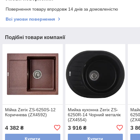
Повернення товару впродовж 14 днів за домовленістю
Всі умови повернення
Подібні товари компанії
Мійка Zerix ZS-6250S-12
Мийка кухонна Zerix ZS-
Майк
Коричнева (ZX4592)
6250R-14 Чорний металік
6250
(ZX4554)
(ZX4
4 382
3 916
3 8
₴
₴
Купити
Купити