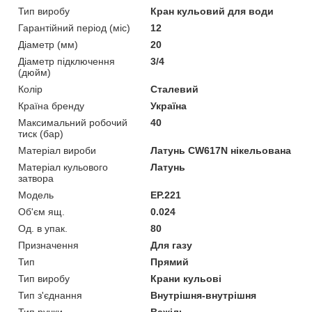
Тип виробу
Кран кульовий для води
Гарантійний період (міс)
12
Діаметр (мм)
20
Діаметр підключення
3/4
(дюйм)
Колір
Сталевий
Країна бренду
Україна
Максимальний робочий
40
тиск (бар)
Матеріал вироби
Латунь CW617N нікельована
Матеріал кульового
Латунь
затвора
Мoдель
EP.221
Об'єм ящ.
0.024
Од. в упак.
80
Призначення
Для газу
Тип
Прямий
Тип виробу
Крани кульові
Тип з'єднання
Внутрішня-внутрішня
Тип ручки
Важіль