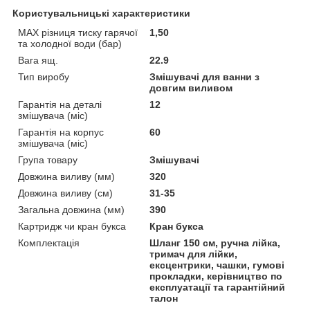
Користувальницькі характеристики
MAX різниця тиску гарячої
1,50
та холодної води (бар)
Вага ящ.
22.9
Тип виробу
Змішувачі для ванни з
довгим виливом
Гарантія на деталі
12
змішувача (міс)
Гарантія на корпус
60
змішувача (міс)
Група товару
Змішувачі
Довжина виливу (мм)
320
Довжина виливу (см)
31-35
Загальна довжина (мм)
390
Картридж чи кран букса
Кран букса
Комплектація
Шланг 150 см, ручна лійка,
тримач для лійки,
ексцентрики, чашки, гумові
прокладки, керівництво по
експлуатації та гарантійний
талон