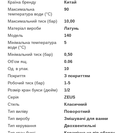
Країна бренду
Китай
Максимальна
90
температура води (°C)
Максимальний тиск (бар)
10,00
Матеріал вироби
Латунь
Мoдель
140
Мінімальна температура
5
води (°C)
Мінімальний тиск (бар)
0,50
Об'єм ящ.
0.06
Од. в упак.
10
Покриття
З покриттям
Робочий тиск (бар)
1-5
Розмір кран букси (дюйм)
1/2
Серія
ZEUS
Стиль
Класичний
Тип виліву
Поворотний
Тип виробу
Змішувачі для ванни
Тип керування
Двохвентильні
Тип кран буксі
Керамічна на пів оберту