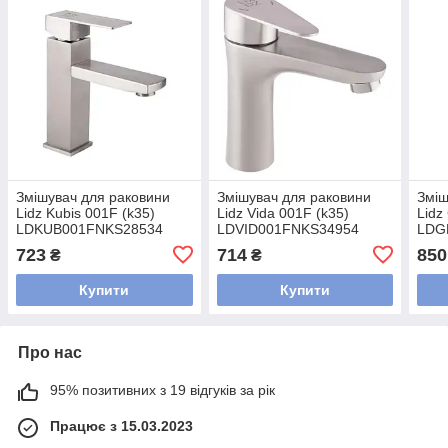
Змішувач для раковини
Змішувач для раковини
Зміш
Lidz Kubis 001F (k35)
Lidz Vida 001F (k35)
Lidz
LDKUB001FNKS28534
LDVID001FNKS34954
LDG
Nickel
Nickel
Chr
723
714
850
₴
₴
Купити
Купити
Про нас
95% позитивних з 19 відгуків за рік
Працює з 15.03.2023