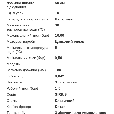
Довжина шланга
50 см
під'єднання
Ед. в упак.
10
Картридж або кран букса
Картридж
Максимальна
90
температура води (°C)
Максимальний тиск (бар)
10,00
Матеріал вироби
Цинковий сплав
Мінімальна температура
5
води (°C)
Мінімальний тиск (бар)
0,50
Мoдель
1
Загальна довжина (мм)
180
Об'єм ящ.
0,042
Покриття
З покриттям
Робочий тиск (бар)
1-5
Серія
SIRIUS
Стиль
Класичний
Країна бренда
Китай
Тип виробу
Змішувачі для умивальника