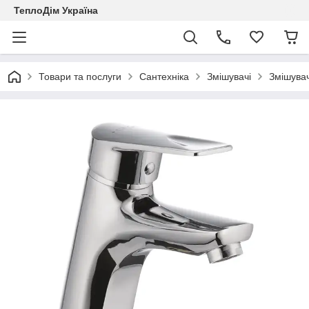
ТеплоДім Україна
Товари та послуги
Сантехніка
Змішувачі
Змішувач