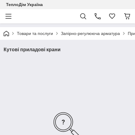
ТеплоДім Україна
Товари та послуги
Запірно-регулююча арматура
При
Кутові приладові крани