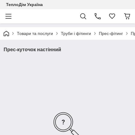
ТеплоДім Україна
Товари та послуги
Труби і фітинги
Прес-фітинг
Пр
Прес-куточок настінний