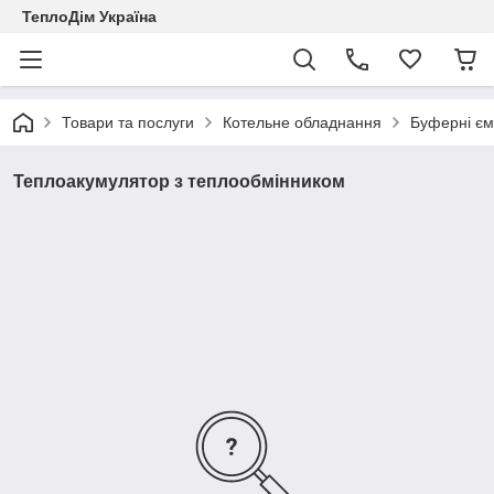
ТеплоДім Україна
Товари та послуги
Котельне обладнання
Буферні єм
Теплоакумулятор з теплообмінником