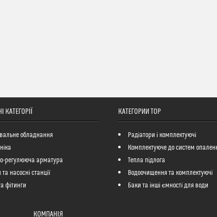
І КАТЕГОРІЇ
КАТЕГОРИИ ТОР
вальне обладнання
Радіатори і комплектуючі
ніка
Комплектуюче до систем опален
но-регулююча арматура
Тепла підлога
 та насосні станції
Водоочищення та комплектуючі
та фітинги
Баки та інші ємності для води