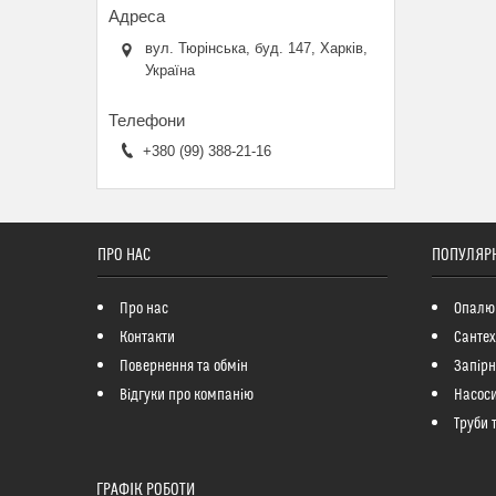
вул. Тюрінська, буд. 147, Харків,
Україна
+380 (99) 388-21-16
ПРО НАС
ПОПУЛЯРН
Про нас
Опалю
Контакти
Сантех
Повернення та обмін
Запір
Відгуки про компанію
Насоси
Труби 
ГРАФІК РОБОТИ