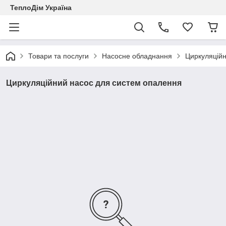
ТеплоДім Україна
Товари та послуги
Насосне обладнання
Циркуляцій
Циркуляційний насос для систем опалення