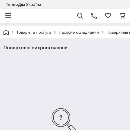
ТеплоДім Україна
Товари та послуги
Насосне обладнання
Поверхневі 
Поверхневі вихрові насоси