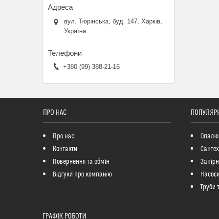
вул. Тюрінська, буд. 147, Харків,
Україна
+380 (99) 388-21-16
ПРО НАС
ПОПУЛЯРН
Про нас
Опалю
Контакти
Сантех
Повернення та обмін
Запір
Відгуки про компанію
Насоси
Труби 
ГРАФІК РОБОТИ