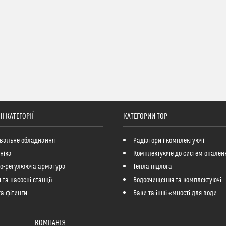
І КАТЕГОРІЇ
КАТЕГОРИИ ТОР
вальне обладнання
Радіатори і комплектуючі
ніка
Комплектуюче до систем опален
но-регулююча арматура
Тепла підлога
 та насосні станції
Водоочищення та комплектуючі
та фітинги
Баки та інші ємності для води