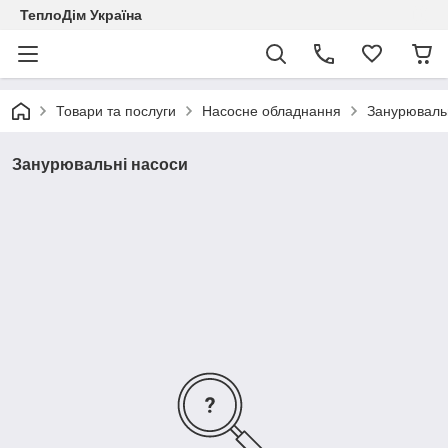
ТеплоДім Україна
Товари та послуги
Насосне обладнання
Занурюваль
Занурювальні насоси