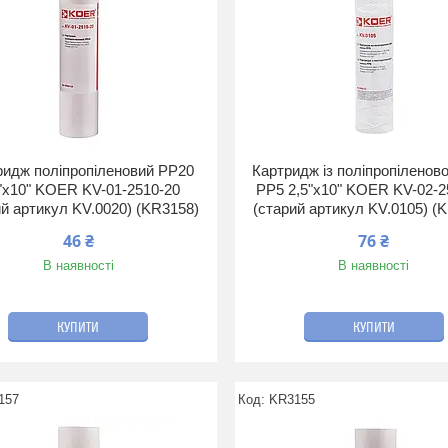
ридж поліпропіленовий PP20
Картридж із поліпропіленово
"х10" KOER KV-01-2510-20
PP5 2,5"х10" KOER KV-02-2
ий артикул KV.0020) (KR3158)
(старий артикул KV.0105) (
46 ₴
76 ₴
В наявності
В наявності
КУПИТИ
КУПИТИ
157
KR3155