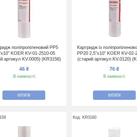
ридж поліпропіленовий PP5
Картридж із поліпропіленово
"х10" KOER KV-01-2510-05
PP20 2,5"х10" KOER KV-02-
ий артикул KV.0005) (KR3156)
(старий артикул KV.0120) (
46 ₴
76 ₴
В наявності
В наявності
КУПИТИ
КУПИТИ
158
KR3160