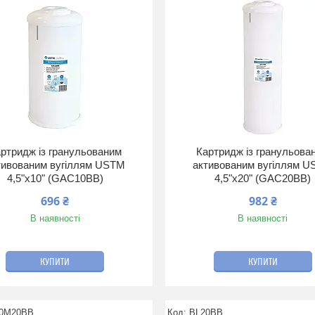
ртридж із гранульованим
Картридж із гранульова
тивованим вугіллям USTM
активованим вугіллям 
4,5"х10" (GAC10BB)
4,5"х20" (GAC20BB)
696 ₴
982 ₴
В наявності
В наявності
КУПИТИ
КУПИТИ
0M20BB
BL20BB