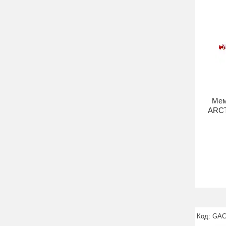
Мем
ARCT
GAC