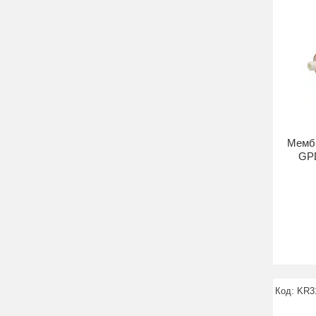
Мембр
GPD
KR3