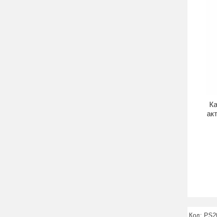
Ка
ак
PS2