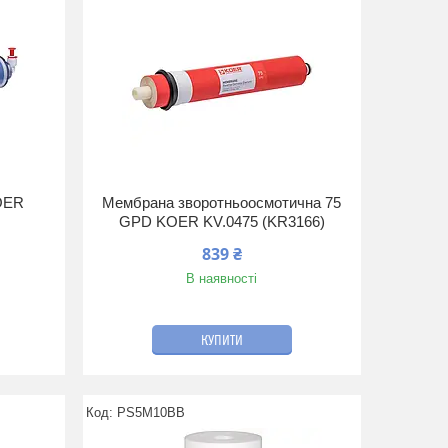
OER
Мембрана зворотньоосмотична 75
GPD KOER KV.0475 (KR3166)
839 ₴
В наявності
КУПИТИ
PS5M10BB