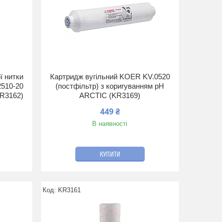
ї нитки
Картридж вугільний KOER KV.0520
2510-20
(постфільтр) з коригуванням рН
KR3162)
ARCTIC (KR3169)
449 ₴
В наявності
КУПИТИ
KR3161