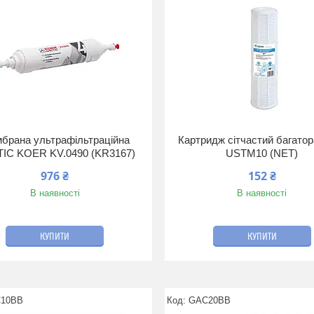
брана ультрафільтраційна
Картридж сітчастий багато
IC KOER KV.0490 (KR3167)
USTM10 (NET)
976 ₴
152 ₴
В наявності
В наявності
КУПИТИ
КУПИТИ
10BB
GAC20BB