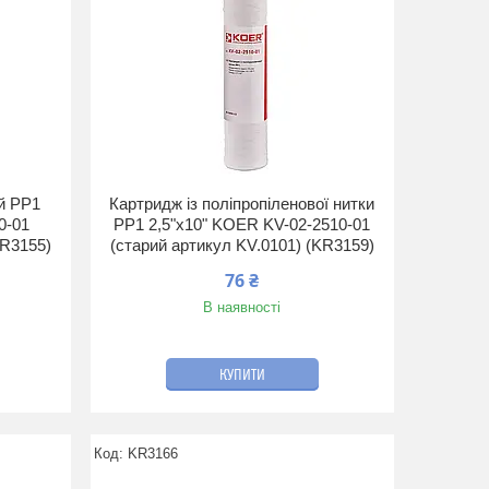
й PP1
Картридж із поліпропіленової нитки
0-01
PP1 2,5"х10" KOER KV-02-2510-01
KR3155)
(старий артикул KV.0101) (KR3159)
76 ₴
В наявності
КУПИТИ
KR3166