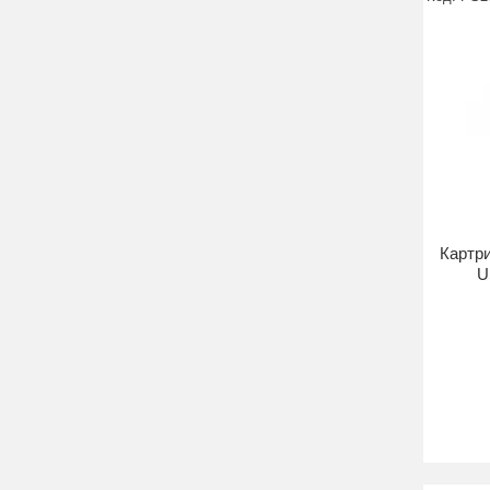
Картри
U