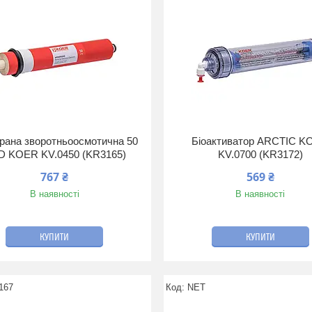
ана зворотньоосмотична 50
Біоактиватор ARCTIC K
 KOER KV.0450 (KR3165)
KV.0700 (KR3172)
767 ₴
569 ₴
В наявності
В наявності
КУПИТИ
КУПИТИ
167
NET