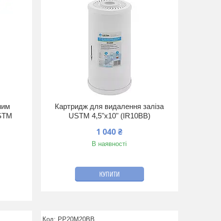
ним
Картридж для видалення заліза
USTM
USTM 4,5"х10" (IR10BB)
1 040 ₴
В наявності
КУПИТИ
PP20M20BB