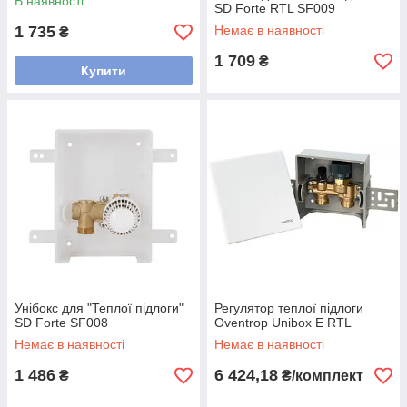
В наявності
SD Forte RTL SF009
1 735
Немає в наявності
₴
1 709
₴
Купити
Унібокс для "Теплої підлоги"
Регулятор теплої підлоги
SD Forte SF008
Oventrop Unibox Е RTL
Немає в наявності
Немає в наявності
1 486
6 424,18
₴
₴/комплект