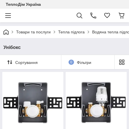
ТеплоДім Україна
Товари та послуги
Тепла підлога
Водяна тепла підл
Унібокс
Сортування
0
Фільтри