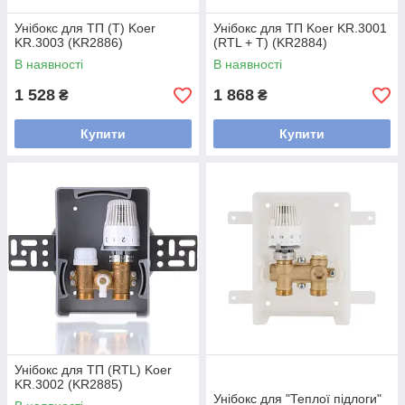
Унібокс для ТП (T) Koer
Унібокс для ТП Koer KR.3001
KR.3003 (KR2886)
(RTL + T) (KR2884)
В наявності
В наявності
1 528
1 868
₴
₴
Купити
Купити
Унібокс для ТП (RTL) Koer
KR.3002 (KR2885)
Унібокс для "Теплої підлоги"