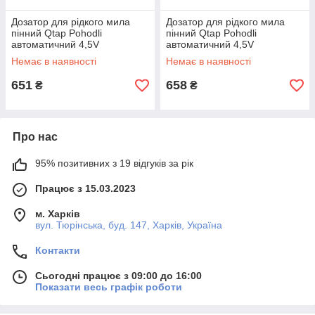
Дозатор для рідкого мила
Дозатор для рідкого мила
пінний Qtap Pohodli
пінний Qtap Pohodli
автоматичний 4,5V
автоматичний 4,5V
QT144WH42925 White
QT144WH42926 White
Немає в наявності
Немає в наявності
(Autodávkovač)
(Autodávkovač)
651
658
₴
₴
Про нас
95% позитивних з 19 відгуків за рік
Працює з 15.03.2023
м. Харків
вул. Тюрінська, буд. 147, Харків, Україна
Контакти
Сьогодні працює з 09:00 до 16:00
Показати весь графік роботи