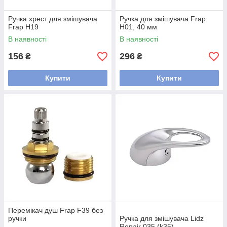
Ручка хрест для змішувача
Ручка для змішувача Frap
Frap H19
H01, 40 мм
В наявності
В наявності
156
296
₴
₴
Купити
Купити
Перемікач душ Frap F39 без
ручки
Ручка для змішувача Lidz
Repair 035 (k35)