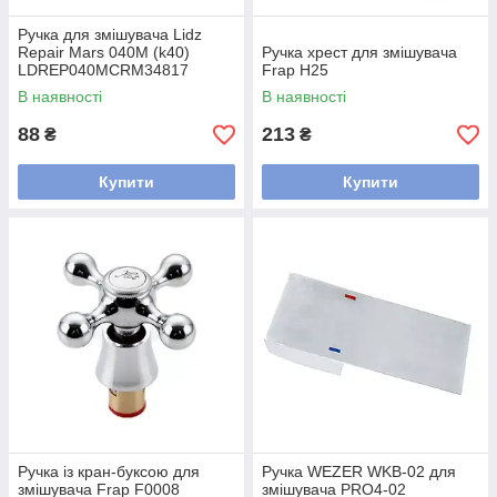
Ручка для змішувача Lidz
Repair Mars 040M (k40)
Ручка хрест для змішувача
LDREP040MCRM34817
Frap H25
Chrome
В наявності
В наявності
88
213
₴
₴
Купити
Купити
Ручка із кран-буксою для
Ручка WEZER WKB-02 для
змішувача Frap F0008
змішувача PRO4-02