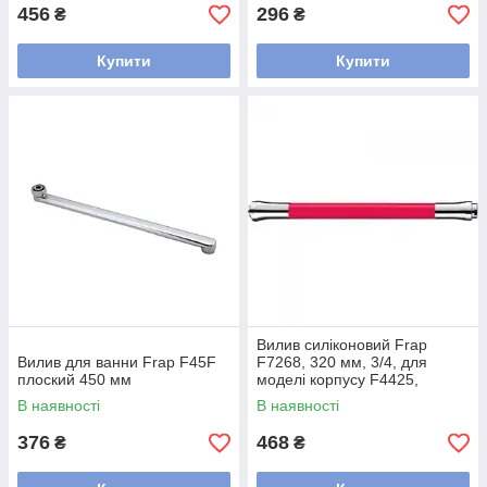
456
296
₴
₴
Купити
Купити
Вилив силіконовий Frap
Вилив для ванни Frap F45F
F7268, 320 мм, 3/4, для
плоский 450 мм
моделі корпусу F4425,
F4424, F4419, червоний
В наявності
В наявності
376
468
₴
₴