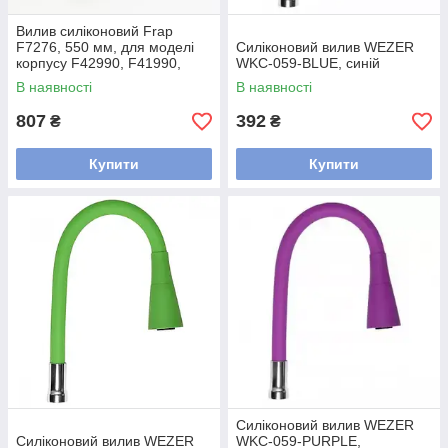
Вилив силіконовий Frap
F7276, 550 мм, для моделі
Силіконовий вилив WEZER
корпусу F42990, F41990,
WKC-059-BLUE, синій
F40990, білий
В наявності
В наявності
807
392
₴
₴
Купити
Купити
Силіконовий вилив WEZER
Силіконовий вилив WEZER
WKC-059-PURPLE,