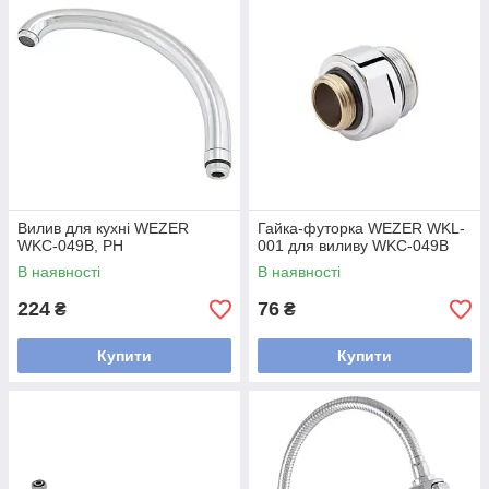
Вилив для кухні WEZER
Гайка-футорка WEZER WKL-
WKC-049B, РН
001 для виливу WKC-049В
В наявності
В наявності
224
76
₴
₴
Купити
Купити