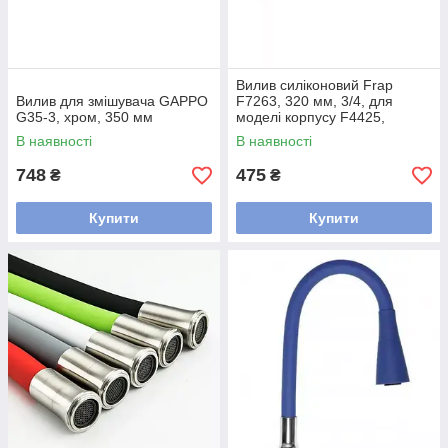
Вилив силіконовий Frap
Вилив для змішувача GAPPO
F7263, 320 мм, 3/4, для
G35-3, хром, 350 мм
моделі корпусу F4425,
F4424, F4419, синій
В наявності
В наявності
748
475
₴
₴
Купити
Купити