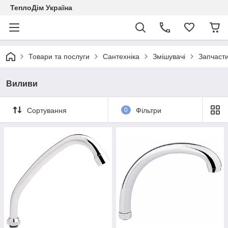
ТеплоДім Україна
Товари та послуги
Сантехніка
Змішувачі
Запчасти
Виливи
Сортування
0
Фільтри