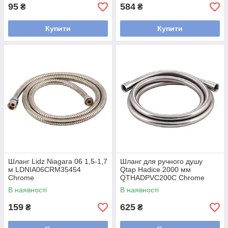
95
584
₴
₴
Купити
Купити
Шланг Lidz Niagara 06 1,5-1,7
Шланг для ручного душу
м LDNIA06CRM35454
Qtap Hadice 2000 мм
Chrome
QTHADPVC200C Chrome
В наявності
В наявності
159
625
₴
₴