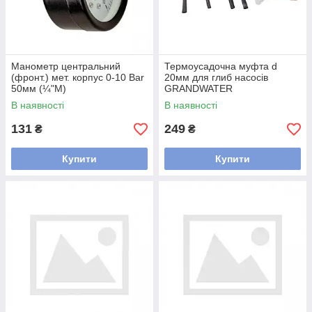
Манометр центральний
Термоусадочна муфта d
(фронт.) мет. корпус 0-10 Bar
20мм для глиб насосів
50мм (¼"М)
GRANDWATER
В наявності
В наявності
131
249
₴
₴
Купити
Купити