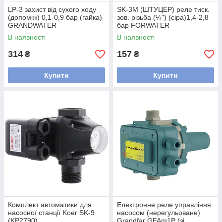
LP-3 захист від сухого ходу
SK-3М (ШТУЦЕР) реле тиск.
(допоміж) 0,1-0,9 бар (гайка)
зов. різьба (¼") (сіра)1,4-2,8
GRANDWATER
бар FORWATER
В наявності
В наявності
314
157
₴
₴
Купити
Купити
Комплект автоматики для
Електронне реле управління
насосної станції Koer SK-9
насосом (нерегульоване)
(KP2790)
Grandfar GFAm1P (зі