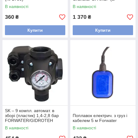
стартовим вмик. 1.5Бар)
В наявності
В наявності
(GF1140)
360
1 370
₴
₴
Купити
Купити
SK – 9 компл. автомат. в
зборі (пластик) 1,4-2,8 бар
Поплавок електрич. з груз і
FORWATER/GIDROTEH
кабелем 5 м Forwater
В наявності
В наявності