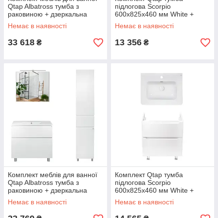
Qtap Albatross тумба з
підлогова Scorpio
раковиною + дзеркальна
600х825х460 мм White +
шафа + пенал
раковина урізна Albatross 01
Немає в наявності
Немає в наявності
QT044AL42953
QT71SC43952
33 618
13 356
₴
₴
Комплект меблів для ванної
Комплект Qtap тумба
Qtap Albatross тумба з
підлогова Scorpio
раковиною + дзеркальна
600х825х460 мм White +
шафа + пенал
раковина урізна Albatross 9H
Немає в наявності
Немає в наявності
QT044AL42954
QT71SC43953