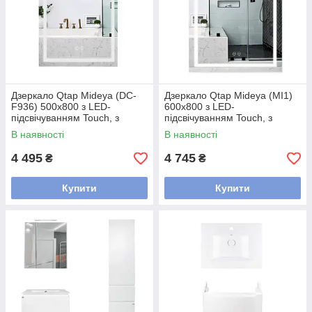
Дзеркало Qtap Mideya (DC-
Дзеркало Qtap Mideya (MI1)
F936) 500х800 з LED-
600х800 з LED-
підсвічуванням Touch, з
підсвічуванням Touch, з
антизапотіванням, димером
антизапотіванням, димером
В наявності
В наявності
QT2078F936W
QT2078F937W
4 495
4 745
₴
₴
Купити
Купити