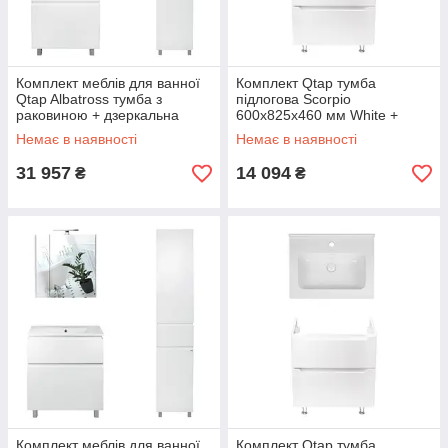
Комплект меблів для ванної
Комплект Qtap тумба
Qtap Albatross тумба з
підлогова Scorpio
раковиною + дзеркальна
600х825х460 мм White +
шафа + пенал
раковина урізна Albatross
Немає в наявності
Немає в наявності
QT044AL42952
QT71SC43951
31 957
14 094
₴
₴
Комплект меблів для ванної
Комплект Qtap тумба