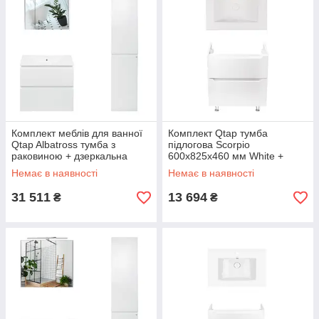
Комплект меблів для ванної
Комплект Qtap тумба
Qtap Albatross тумба з
підлогова Scorpio
раковиною + дзеркальна
600х825х460 мм White +
шафа + пенал
раковина урізна Albatross
Немає в наявності
Немає в наявності
QT044AL42957
New QT71SC43955
31 511
13 694
₴
₴