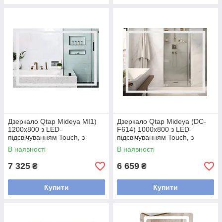
Дзеркало Qtap Mideya MI1)
Дзеркало Qtap Mideya (DC-
1200х800 з LED-
F614) 1000х800 з LED-
підсвічуванням Touch, з
підсвічуванням Touch, з
антизапотіванням, димером
антизапотіванням, димером
В наявності
В наявності
QT2078F613W
QT2078F614W
7 325
6 659
₴
₴
Купити
Купити