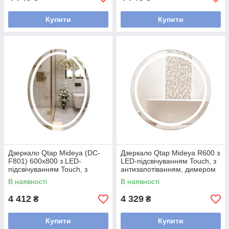
Купити
Купити
Дзеркало Qtap Mideya (DC-
Дзеркало Qtap Mideya R600 з
F801) 600х800 з LED-
LED-підсвічуванням Touch, з
підсвічуванням Touch, з
антизапотіванням, димером
антизапотіванням, димером
QT2078F803W
В наявності
В наявності
QT2078F801W
4 412
4 329
₴
₴
Купити
Купити