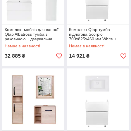
Комплект меблів для ванної
Комплект Qtap тумба
Qtap Albatross тумба з
підлогова Scorpio
раковиною + дзеркальна
700х825х460 мм White +
шафа + пенал
раковина урізна Albatross
Немає в наявності
Немає в наявності
QT044AL42958
QT71SC43956
32 885
14 921
₴
₴