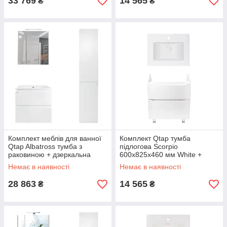
33 769
14 565
₴
₴
Комплект меблів для ванної
Комплект Qtap тумба
Qtap Albatross тумба з
підлогова Scorpio
раковиною + дзеркальна
600х825х460 мм White +
шафа + пенал
раковина урізна Albatross E
Немає в наявності
Немає в наявності
QT044AL42955
QT71SC43954
28 863
14 565
₴
₴