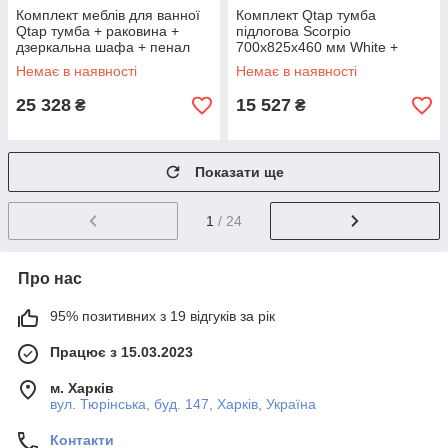
Комплект меблів для ванної
Комплект Qtap тумба
Qtap тумба + раковина +
підлогова Scorpio
дзеркальна шафа + пенал
700х825х460 мм White +
QT044PI42959
раковина урізна Albatross E
Немає в наявності
Немає в наявності
QT71SC43957
25 328
15 527
₴
₴
Показати ще
1
/ 24
Про нас
95% позитивних з 19 відгуків за рік
Працює з 15.03.2023
м. Харків
вул. Тюрінська, буд. 147, Харків, Україна
Контакти