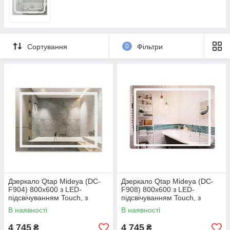
Сортування
0
Фільтри
Дзеркало Qtap Mideya (DC-
Дзеркало Qtap Mideya (DC-
F904) 800х600 з LED-
F908) 800х600 з LED-
підсвічуванням Touch, з
підсвічуванням Touch, з
димером QT2078F904W
димером QT2078F908W
В наявності
В наявності
4 745
4 745
₴
₴