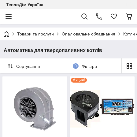
ТеплоДім Україна
Товари та послуги
Опалювальне обладнання
Котли 
Автоматика для твердопаливних котлів
Сортування
0
Фільтри
Акция!